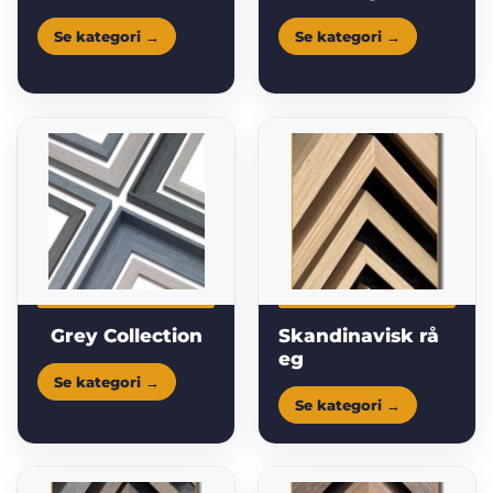
Grey Collection
Skandinavisk rå
eg