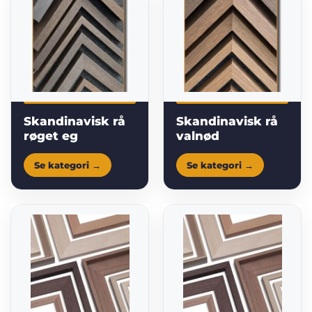
Skandinavisk rå
Skandinavisk rå
røget eg
valnød