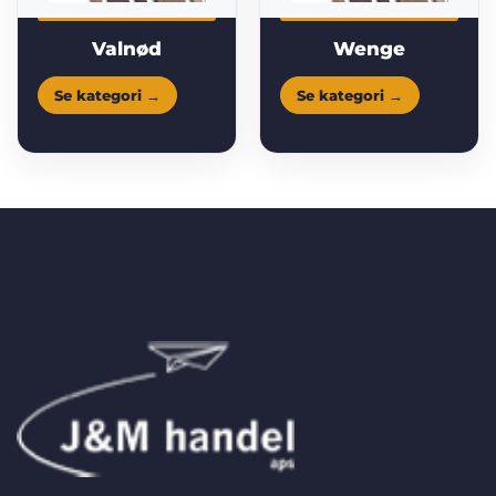
Valnød
Wenge