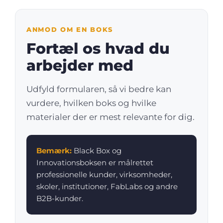
ANMOD OM EN BOKS
Fortæl os hvad du
arbejder med
Udfyld formularen, så vi bedre kan
vurdere, hvilken boks og hvilke
materialer der er mest relevante for dig.
Bemærk:
Black Box og
Innovationsboksen er målrettet
professionelle kunder, virksomheder,
skoler, institutioner, FabLabs og andre
B2B-kunder.