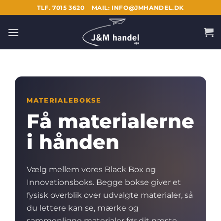
Fortsæt
TLF. 7015 3620
MAIL: INFO@JMHANDEL.DK
til
indhold
MATERIALEBOKSE
Få materialerne
i hånden
Vælg mellem vores Black Box og
Innovationsboks. Begge bokse giver et
fysisk overblik over udvalgte materialer, så
du lettere kan se, mærke og
sammenligne materialer før dit næste