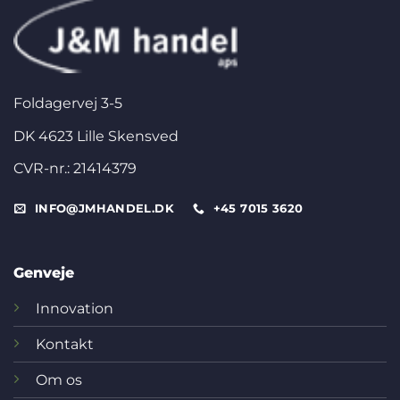
Foldagervej 3-5
DK 4623 Lille Skensved
CVR-nr.: 21414379
INFO@JMHANDEL.DK
+45 7015 3620
Genveje
Innovation
Kontakt
Om os