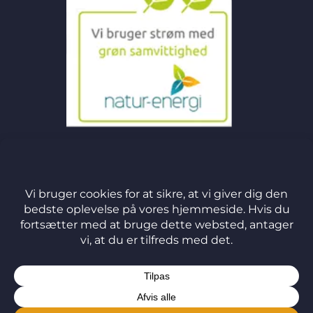
©
2026 J&M Handel ApS
TERMS
PRIVACY
COOKIES