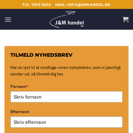
Fortsæt
TLF. 7015 3620
MAIL: INFO@JMHANDEL.DK
til
indhold
TILMELD NYHEDSBREV
Har du lyst til at modtage vores nyhedsbrev, som vi jævnligt
sender ud, så tilmeld dig her.
Fornavn
*
Efternavn