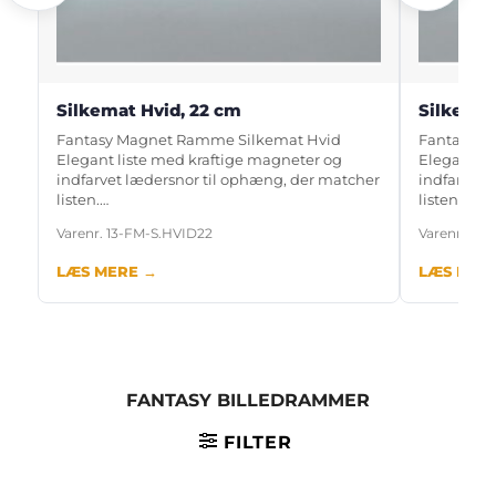
Silkemat Hvid, 22 cm
Silkemat
Fantasy Magnet Ramme Silkemat Hvid
Fantasy M
Elegant liste med kraftige magneter og
Elegant li
indfarvet lædersnor til ophæng, der matcher
indfarvet 
listen.…
listen.…
Varenr. 13-FM-S.HVID22
Varenr. 13-
LÆS MERE →
LÆS MER
FANTASY BILLEDRAMMER
FILTER