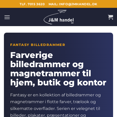
Fortsæt
TLF. 7015 3620
MAIL: INFO@JMHANDEL.DK
til
indhold
FANTASY BILLEDRAMMER
Farverige
billedrammer og
magnetrammer til
hjem, butik og kontor
Fantasy er en kollektion af billedrammer og
magnetrammer i flotte farver, trælook og
silkematte overflader. Serien er velegnet til
billeder, plakater, præsentationer og