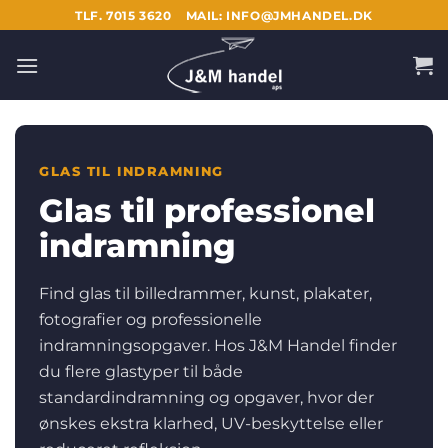
Fortsæt
TLF. 7015 3620
MAIL: INFO@JMHANDEL.DK
til
indhold
GLAS TIL INDRAMNING
Glas til professionel
indramning
Find glas til billedrammer, kunst, plakater,
fotografier og professionelle
indramningsopgaver. Hos J&M Handel finder
du flere glastyper til både
standardindramning og opgaver, hvor der
ønskes ekstra klarhed, UV-beskyttelse eller