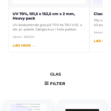
UV 70%, 101,5 x 152,5 cm x 2 mm,
Classic A
Heavy pack
TRU VUE, Cl
UV-beskyttende glas på 70% fra TRU VUE. 4
40 pakker 
stk. pr. pakke. Sælges kun i hele pakker.
Varenr. 162
Varenr. 16202H
LÆS MER
LÆS MERE →
GLAS
FILTER