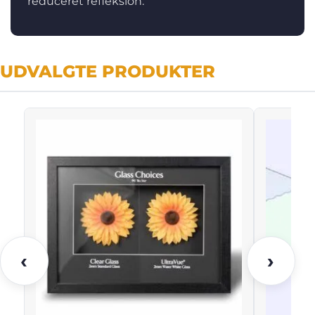
reduceret refleksion.
UDVALGTE PRODUKTER
‹
›