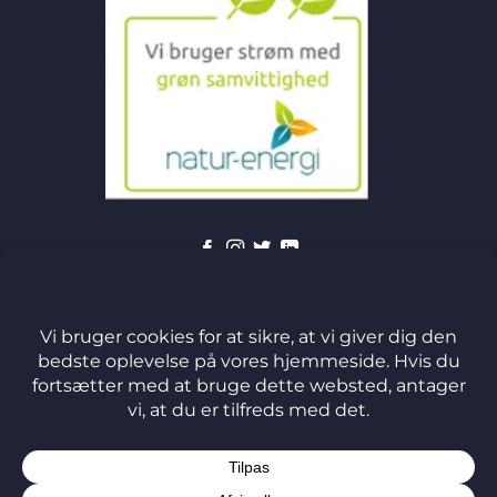
©
2026 J&M Handel ApS
TERMS
PRIVACY
COOKIES