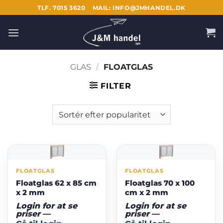
Fortsæt
TLF. 7015 3620
MAIL: INFO@JMHANDEL.DK
til
indhold
GLAS
/
FLOATGLAS
FILTER
FLOATGLAS
FLOATGLAS
Floatglas 62 x 85 cm
Floatglas 70 x 100
x 2 mm
cm x 2 mm
Login for at se
Login for at se
priser
—
priser
—