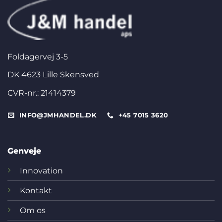
Foldagervej 3-5
DK 4623 Lille Skensved
CVR-nr.: 21414379
INFO@JMHANDEL.DK
+45 7015 3620
Genveje
Innovation
Kontakt
Om os