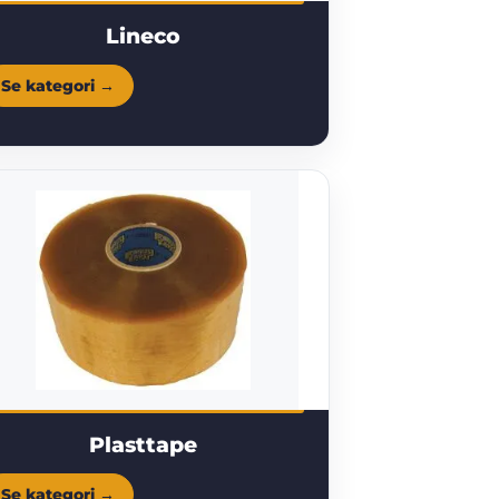
Lineco
Plasttape