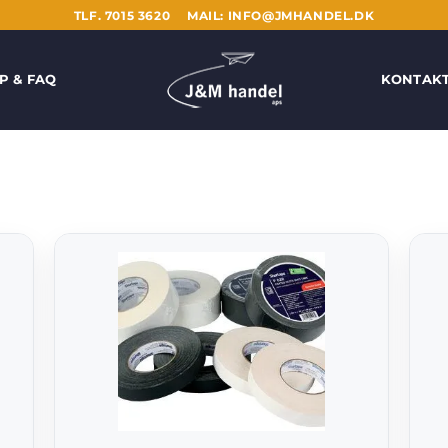
TLF. 7015 3620
MAIL: INFO@JMHANDEL.DK
P & FAQ
KONTAK