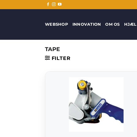
Fortsæt
til
indhold
WEBSHOP
INNOVATION
OM OS
HJÆL
TAPE
FILTER