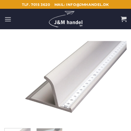
Fortsæt
TLF. 7015 3620
MAIL: INFO@JMHANDEL.DK
til
indhold