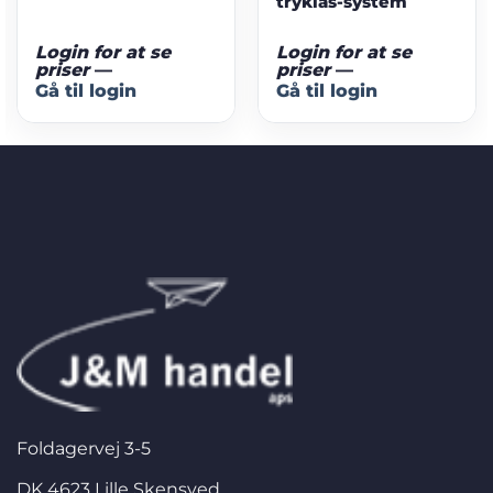
tryklås-system
Login for at se
Login for at se
priser
—
priser
—
Gå til login
Gå til login
Foldagervej 3-5
DK 4623 Lille Skensved