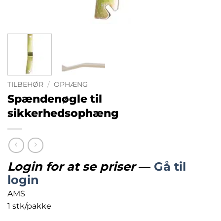
TILBEHØR
/
OPHÆNG
Spændenøgle til
sikkerhedsophæng
Login for at se priser
—
Gå til
login
AMS
1 stk/pakke