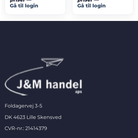
Gå til login
Gå til login
Foldagervej 3-5
DK 4623 Lille Skensved
CVR-nr.: 21414379