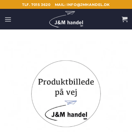
Fortsæt
TLF. 7015 3620
MAIL: INFO@JMHANDEL.DK
til
indhold