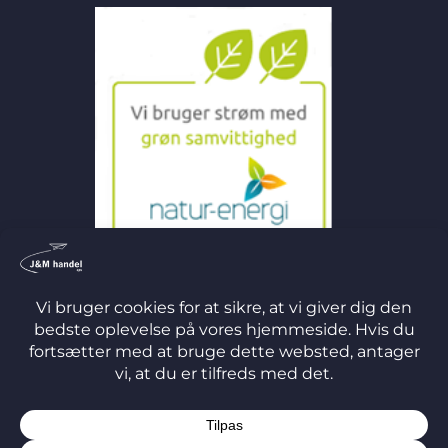
©
2026 J&M Handel ApS
TERMS
PRIVACY
COOKIES