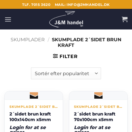
Fortsæt
TLF. 7015 3620
MAIL: INFO@JMHANDEL.DK
til
indhold
SKUMPLADER
/
SKUMPLADE 2´SIDET BRUN
KRAFT
FILTER
SKUMPLADE 2´SIDET BRUN KRAFT
SKUMPLADE 2´SIDET BRUN KRAFT
2´sidet brun kraft
2´sidet brun kraft
100x140cm x5mm
70x100cm x5mm
Login for at se
Login for at se