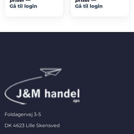
priser
—
priser
—
Gå til login
Gå til login
Foldagervej 3-5
DK 4623 Lille Skensved