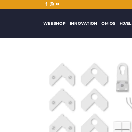
Fortsæt
til
indhold
WEBSHOP
INNOVATION
OM OS
HJÆL