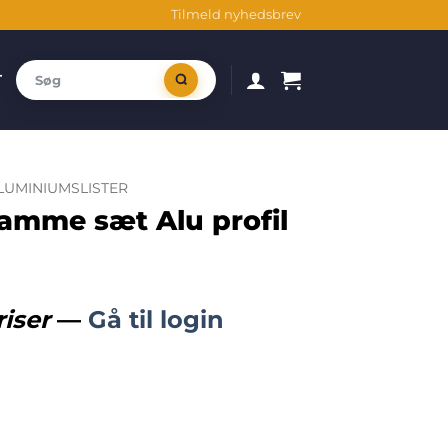
Tilmeld nyhedsbrev
T
ALUMINIUMSLISTER
ramme sæt Alu profil
riser
—
Gå til login