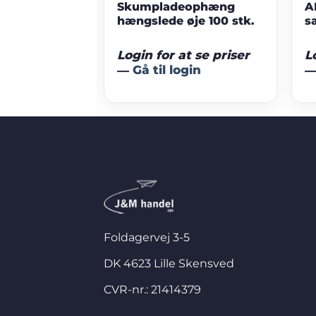
der alu
Skumpladeophæng
A
de 70 x 70
hængslede øje 100 stk.
s
t se priser
Login for at se priser
L
gin
—
Gå til login
Foldagervej 3-5
DK 4623 Lille Skensved
CVR-nr.: 21414379