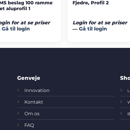
MS beslag 100 ramme
Fjedre, Profil 2
æt aluprofil 1
ogin for at se priser
Login for at se priser
—
Gå til login
—
Gå til login
Genveje
Sho
Innovation
L
Kontakt
W
Om os
B
FAQ