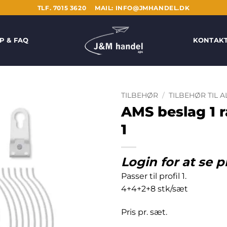
TLF. 7015 3620
MAIL: INFO@JMHANDEL.DK
P & FAQ
KONTAK
TILBEHØR
/
TILBEHØR TIL 
AMS beslag 1 
1
Login for at se p
Passer til profil 1.
4+4+2+8 stk/sæt
Pris pr. sæt.