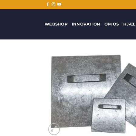
Fortsæt
til
indhold
WEBSHOP
INNOVATION
OM OS
HJÆL