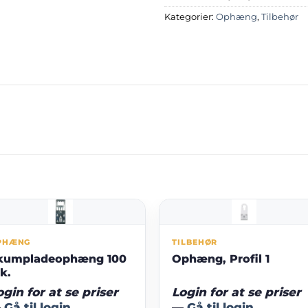
Kategorier:
Ophæng
,
Tilbehør
PHÆNG
TILBEHØR
kumpladeophæng 100
Ophæng, Profil 1
tk.
ogin for at se priser
Login for at se priser
—
Gå til login
—
Gå til login