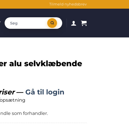
Tilmeld nyhedsbrev
T
r alu selvklæbende
riser
—
Gå til login
/opsætning
handle som forhandler.