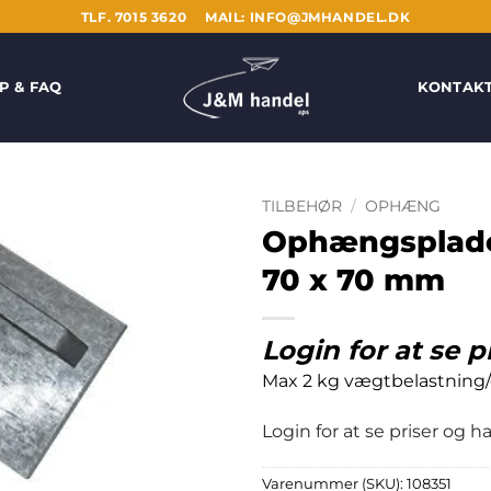
TLF. 7015 3620
MAIL: INFO@JMHANDEL.DK
P & FAQ
KONTAK
TILBEHØR
/
OPHÆNG
Ophængsplade
70 x 70 mm
Login for at se p
Max 2 kg vægtbelastning
Login for at se priser og 
Varenummer (SKU):
108351