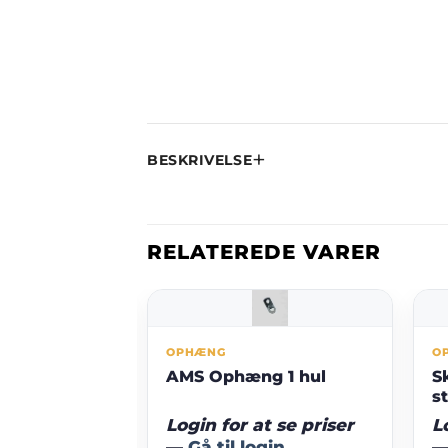
BESKRIVELSE
RELATEREDE VARER
OPHÆNG
O
il 2
AMS Ophæng 1 hul
S
s
t se priser
Login for at se priser
L
gin
—
Gå til login