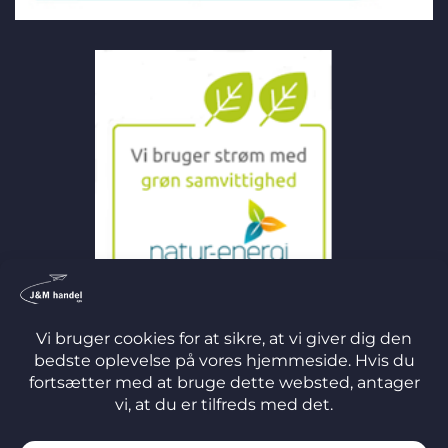
©
2026 J&M Handel ApS
TERMS
PRIVACY
COOKIES