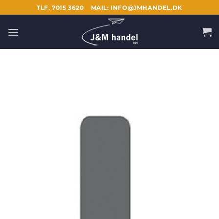
Fortsæt
TLF. 7015 3620
MAIL: INFO@JMHANDEL.DK
til
indhold