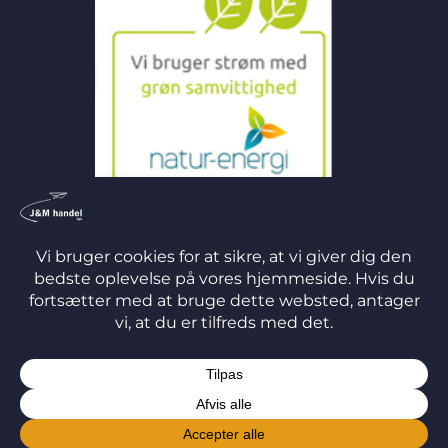
©
2026 J&M Handel ApS
TERMS
PRIVACY
COOKIES