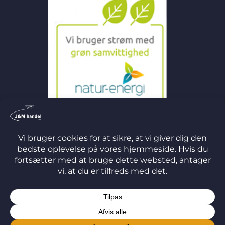
©
2026 J&M Handel ApS
TERMS
PRIVACY
COOKIES