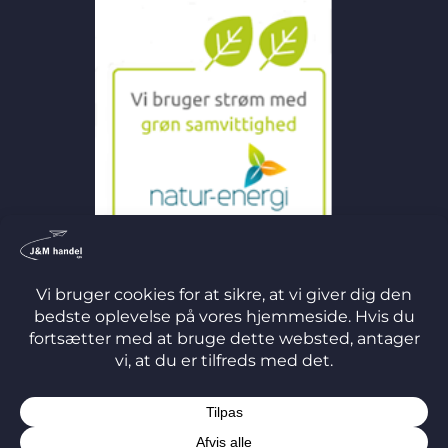
©
2026 J&M Handel ApS
TERMS
PRIVACY
COOKIES