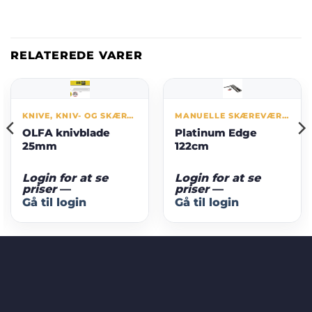
RELATEREDE VARER
KNIVE, KNIV- OG SKÆREBLADE
MANUELLE SKÆREVÆRKTØJER
OLFA knivblade
Platinum Edge
25mm
122cm
Login for at se
Login for at se
priser
—
priser
—
Gå til login
Gå til login