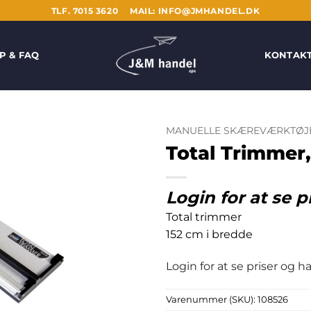
TLF. 7015 3620
MAIL: INFO@JMHANDEL.DK
P & FAQ
KONTAK
MANUELLE SKÆREVÆRKTØJ
Total Trimmer
Login for at se p
Total trimmer
152 cm i bredde
Login for at se priser og 
Varenummer (SKU):
108526