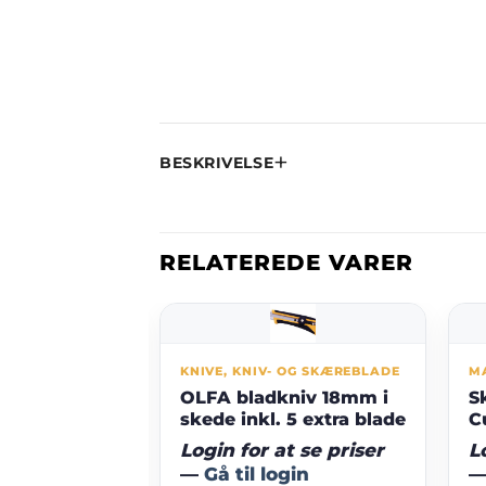
BESKRIVELSE
RELATEREDE VARER
ÆREVÆRKTØJER
KNIVE, KNIV- OG SKÆREBLADE
M
Straight
OLFA bladkniv 18mm i
S
skede inkl. 5 extra blade
C
t se priser
Login for at se priser
L
gin
—
Gå til login