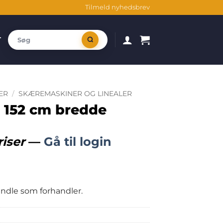
Tilmeld nyhedsbrev
T
ER
/
SKÆREMASKINER OG LINEALER
, 152 cm bredde
riser
—
Gå til login
handle som forhandler.