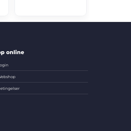
p online
ogin
ebshop
etingelser