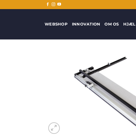
Fortsæt
til
indhold
WEBSHOP
INNOVATION
OM OS
HJÆL