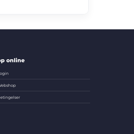
p online
ogin
ebshop
etingelser