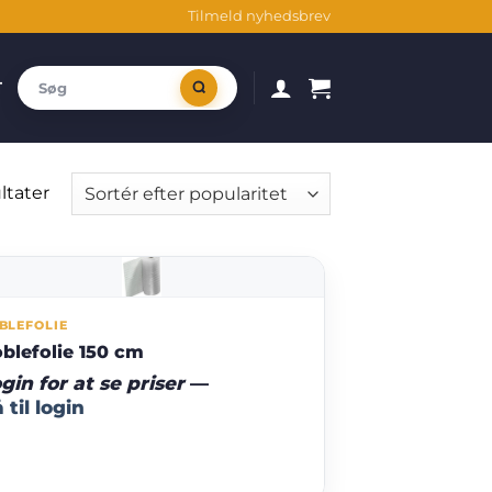
Tilmeld nyhedsbrev
T
Sorteret
ltater
efter
popularitet
BLEFOLIE
blefolie 150 cm
gin for at se priser
—
 til login