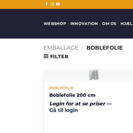
Fortsæt
til
indhold
WEBSHOP
INNOVATION
OM OS
HJÆL
EMBALLAGE
/
BOBLEFOLIE
FILTER
BOBLEFOLIE
Boblefolie 200 cm
Login for at se priser
—
Gå til login