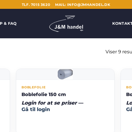
TLF. 7015 3620
MAIL: INFO@JMHANDEL.DK
P & FAQ
KONTAK
Viser 9 resu
BOBLEFOLIE
BO
Boblefolie 150 cm
Bo
Login for at se priser
—
Lo
Gå til login
Gå