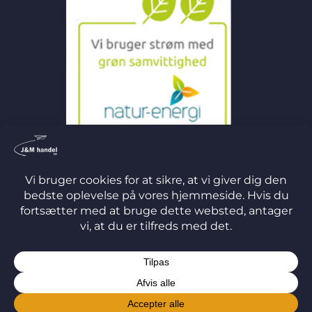
©
2026 J&M Handel ApS
TERMS
PRIVACY
COOKIES