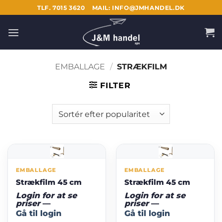
Fortsæt
TLF. 7015 3620
MAIL: INFO@JMHANDEL.DK
til
indhold
EMBALLAGE
/
STRÆKFILM
FILTER
EMBALLAGE
EMBALLAGE
Strækfilm 45 cm
Strækfilm 45 cm
Login for at se
Login for at se
priser
—
priser
—
Gå til login
Gå til login