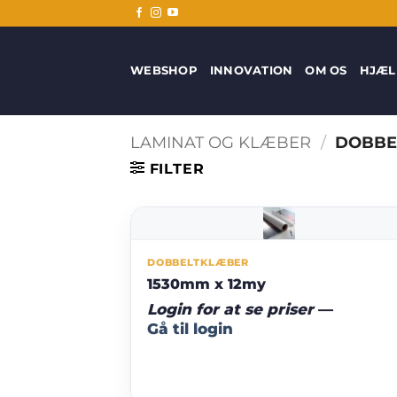
Fortsæt
til
indhold
WEBSHOP
INNOVATION
OM OS
HJÆL
LAMINAT OG KLÆBER
/
DOBBE
FILTER
DOBBELTKLÆBER
1530mm x 12my
Login for at se priser
—
Gå til login