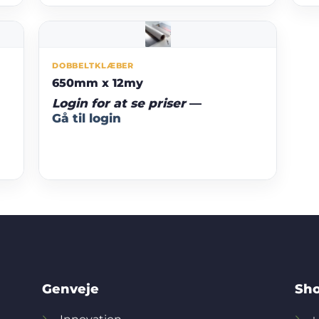
DOBBELTKLÆBER
650mm x 12my
Login for at se priser
—
Gå til login
Genveje
Sho