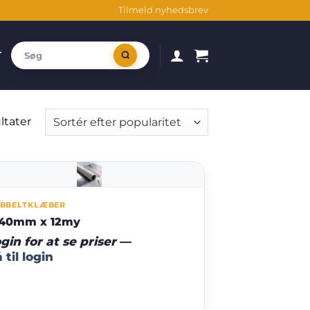
Tilmeld nyhedsbrev
T
Sorteret
ltater
efter
popularitet
BBELTKLÆBER
040mm x 12my
gin for at se priser
—
 til login