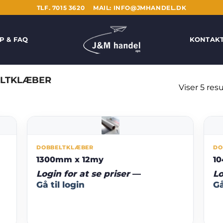
TLF. 7015 3620
MAIL: INFO@JMHANDEL.DK
P & FAQ
KONTAK
LTKLÆBER
Viser 5 resu
DOBBELTKLÆBER
DO
1300mm x 12my
1
Login for at se priser
—
Lo
Gå til login
Gå