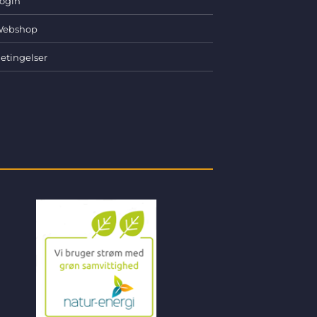
ogin
ebshop
etingelser