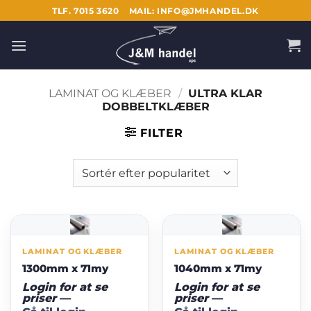
Fortsæt
TLF. 7015 3620
MAIL: INFO@JMHANDEL.DK
til
indhold
LAMINAT OG KLÆBER
/
ULTRA KLAR
DOBBELTKLÆBER
FILTER
LAMINAT OG KLÆBER
LAMINAT OG KLÆBER
1300mm x 71my
1040mm x 71my
Login for at se
Login for at se
priser
—
priser
—