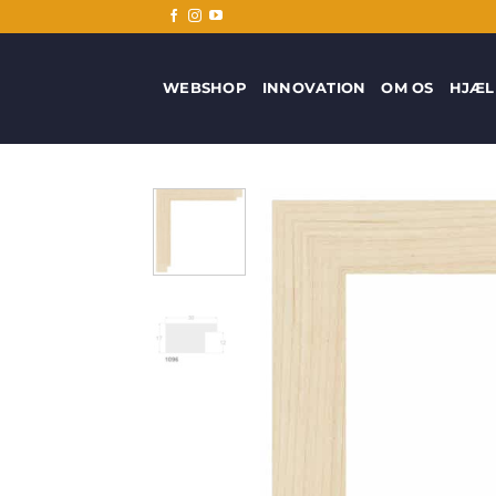
Fortsæt
til
indhold
WEBSHOP
INNOVATION
OM OS
HJÆL