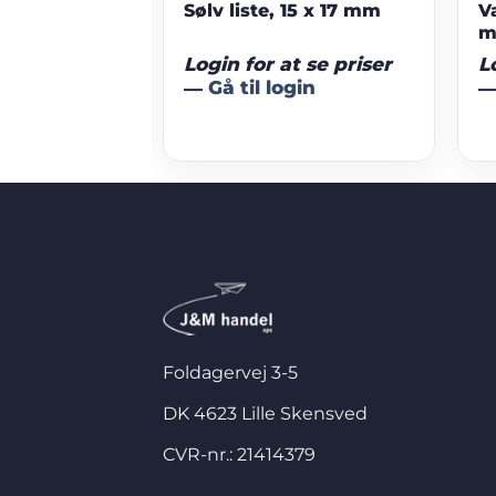
liste, 10 x
Sølv liste, 15 x 17 mm
Va
t se priser
Login for at se priser
L
gin
—
Gå til login
Foldagervej 3-5
DK 4623 Lille Skensved
CVR-nr.: 21414379