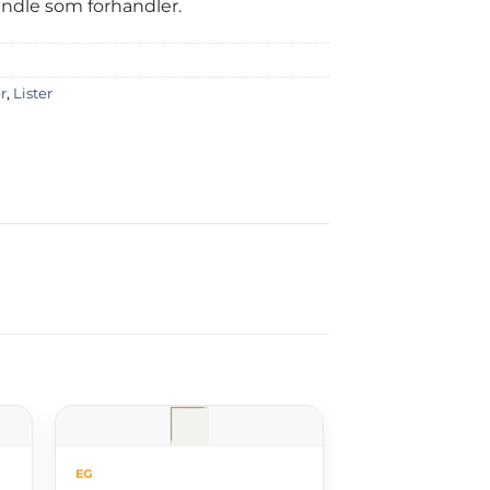
handle som forhandler.
r
,
Lister
EG