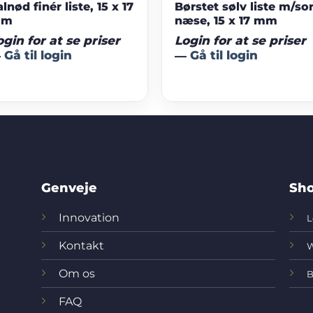
lnød finér liste, 15 x 17
Børstet sølv liste m/so
mm
næse, 15 x 17 mm
ogin for at se priser
Login for at se priser
—
Gå til login
—
Gå til login
Genveje
Sho
Innovation
L
Kontakt
W
Om os
B
FAQ