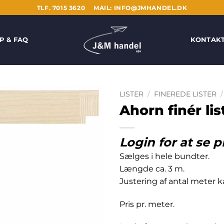
TLF. 7015 3620
MAIL: INFO@JMHANDEL.DK
P & FAQ
KONTAK
LISTER
/
FINEREDE LISTER
/
Ahorn finér li
Login for at se p
Sælges i hele bundter.
Længde ca. 3 m.
Justering af antal meter
Pris pr. meter.