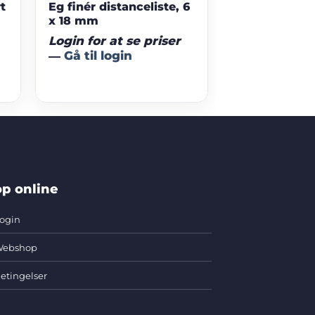
rt
Eg finér distanceliste, 6
x 18 mm
Login for at se priser
—
Gå til login
p online
ogin
ebshop
etingelser