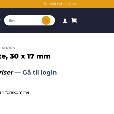
Tilmeld nyhedsbrev
T
AHORN
ste, 30 x 17 mm
riser
—
Gå til login
 kan forekomme.