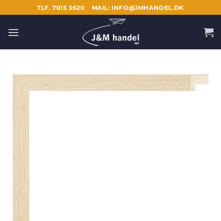
Fortsæt
TLF. 7015 3620
MAIL: INFO@JMHANDEL.DK
til
indhold