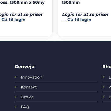
loss, 1300mm x 50my
1300mm
ogin for at se priser
Login for at se priser
—
Gå til login
—
Gå til login
Genveje
Sho
Innovation
L
Kontakt
W
Om os
B
FAQ