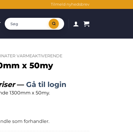
Tilmeld nyhedsbrev
T
INATER VARMEAKTIVERENDE
300mm x 50my
riser
—
Gå til login
ende 1300mm x 50my.
handle som forhandler.