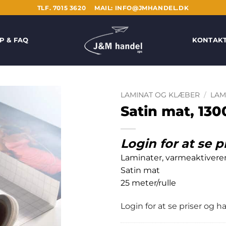
TLF. 7015 3620
MAIL: INFO@JMHANDEL.DK
P & FAQ
KONTAK
LAMINAT OG KLÆBER
/
LAM
Satin mat, 1
Login for at se p
Laminater, varmeaktiver
Satin mat
25 meter/rulle
Login for at se priser og 