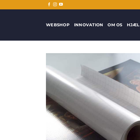
Fortsæt
til
indhold
WEBSHOP
INNOVATION
OM OS
HJÆL