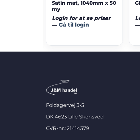
71my
Satin mat, 1040mm x 50
G
my
t se priser
Login for at se priser
L
gin
—
Gå til login
Foldagervej 3-5
DK 4623 Lille Skensved
CVR-nr.: 21414379