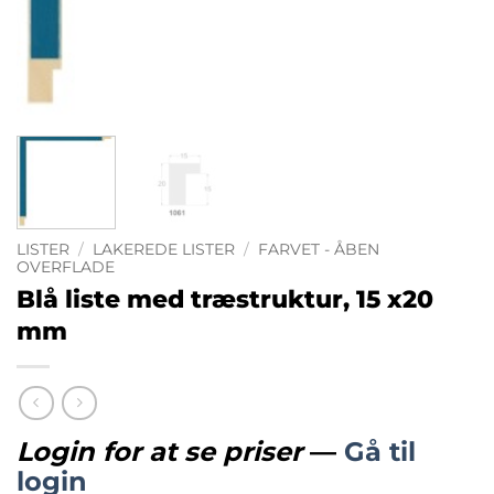
LISTER
/
LAKEREDE LISTER
/
FARVET - ÅBEN
OVERFLADE
Blå liste med træstruktur, 15 x20
mm
Login for at se priser
—
Gå til
login