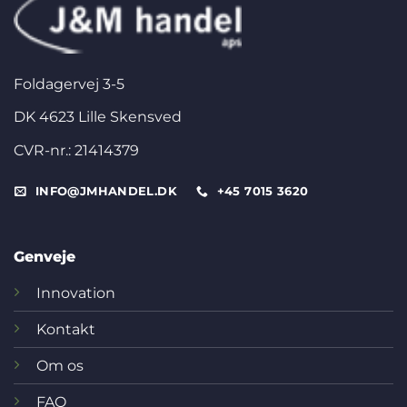
Foldagervej 3-5
DK 4623 Lille Skensved
CVR-nr.: 21414379
INFO@JMHANDEL.DK
+45 7015 3620
Genveje
Innovation
Kontakt
Om os
FAQ