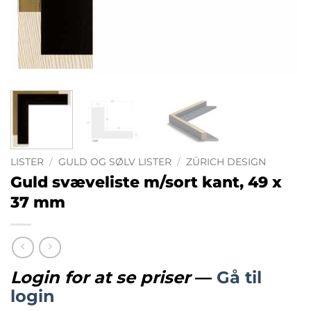
LISTER
/
GULD OG SØLV LISTER
/
ZÜRICH DESIGN
Guld svæveliste m/sort kant, 49 x
37 mm
Login for at se priser
—
Gå til
login