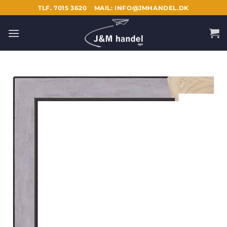
Fortsæt
TLF. 7015 3620
MAIL: INFO@JMHANDEL.DK
til
indhold