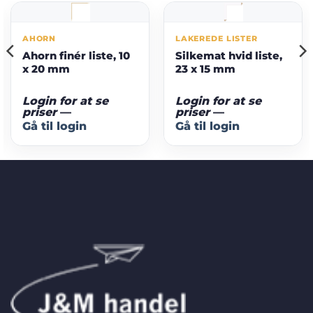
AHORN
LAKEREDE LISTER
Ahorn finér liste, 10
Silkemat hvid liste,
x 20 mm
23 x 15 mm
Login for at se
Login for at se
priser
—
priser
—
Gå til login
Gå til login