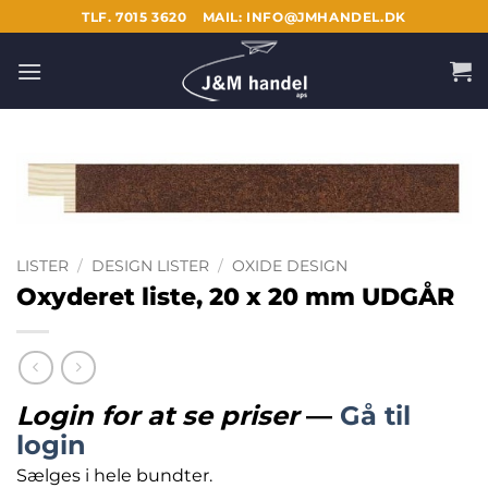
Fortsæt
TLF. 7015 3620
MAIL: INFO@JMHANDEL.DK
til
indhold
LISTER
/
DESIGN LISTER
/
OXIDE DESIGN
Oxyderet liste, 20 x 20 mm UDGÅR
Login for at se priser
—
Gå til
login
Sælges i hele bundter.