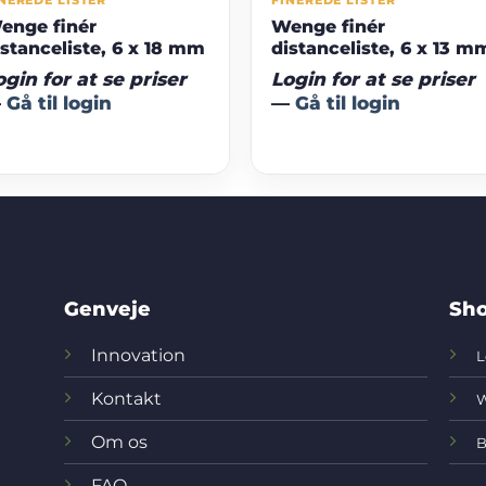
NEREDE LISTER
FINEREDE LISTER
enge finér
Wenge finér
istanceliste, 6 x 18 mm
distanceliste, 6 x 13 m
ogin for at se priser
Login for at se priser
—
Gå til login
—
Gå til login
Genveje
Sho
Innovation
L
Kontakt
W
Om os
B
FAQ