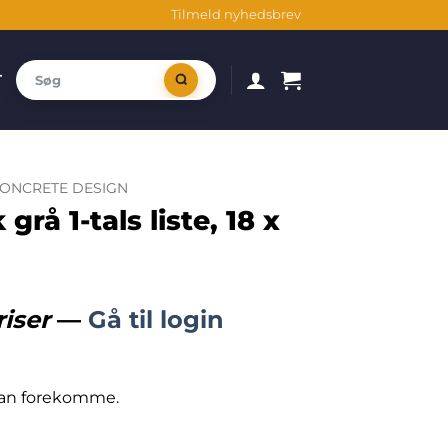
Tilmeld nyhedsbrev
T
ONCRETE DESIGN
rå 1-tals liste, 18 x
riser
—
Gå til login
 kan forekomme.