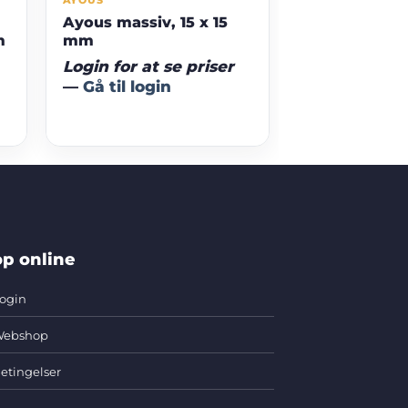
AYOUS
Ayous massiv, 15 x 15
m
mm
Login for at se priser
—
Gå til login
p online
ogin
ebshop
etingelser