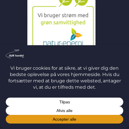
©
2026 J&M Handel ApS
TERMS
PRIVACY
COOKIES